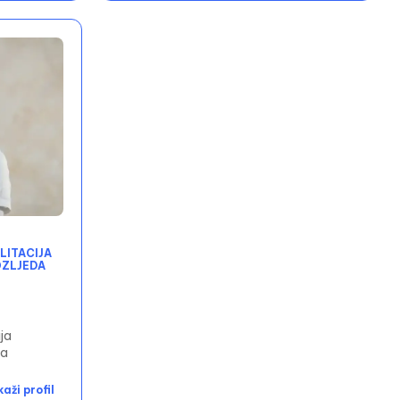
ILITACIJA
OZLJEDA
ija
da
kaži profil