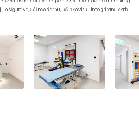
a Preventis kontinuirano podiže standarde ortopedskog i 
, osiguravajući modernu, učinkovitu i integriranu skrb 