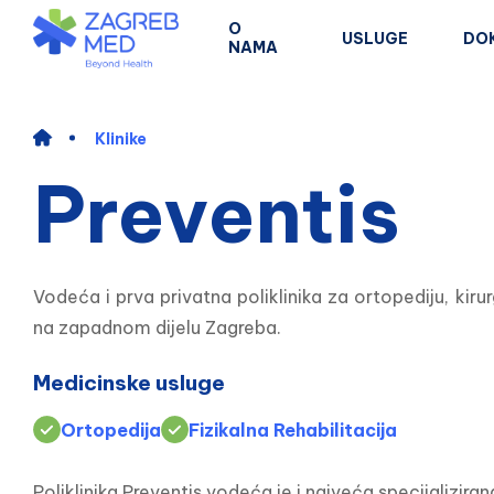
O
USLUGE
DO
NAMA
Klinike
Preventis
Vodeća i prva privatna poliklinika za ortopediju, kirurg
na zapadnom dijelu Zagreba.
Medicinske usluge
Ortopedija
Fizikalna Rehabilitacija
Poliklinika Preventis vodeća je i najveća specijalizi