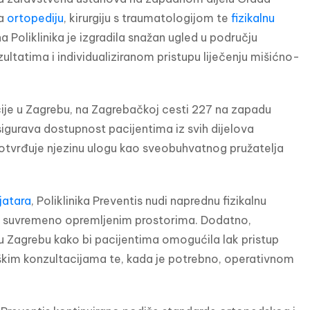
a 
ortopediju
, kirurgiju s traumatologijom te
 fizikalnu 
a Poliklinika je izgradila snažan ugled u području 
ezultatima i individualiziranom pristupu liječenju mišićno-
acije u Zagrebu, na Zagrebačkoj cesti 227 na zapadu 
sigurava dostupnost pacijentima iz svih dijelova 
potvrđuje njezinu ulogu kao sveobuhvatnog pružatelja 
ijatara
, Poliklinika Preventis nudi naprednu fizikalnu 
i u suvremeno opremljenim prostorima. Dodatno, 
u Zagrebu kako bi pacijentima omogućila lak pristup 
škim konzultacijama te, kada je potrebno, operativnom 