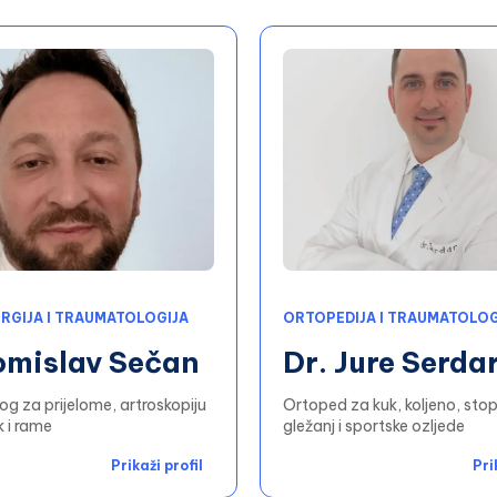
RGIJA I TRAUMATOLOGIJA
ORTOPEDIJA I TRAUMATOLOG
omislav Sečan
Dr. Jure Serda
g za prijelome, artroskopiju
Ortoped za kuk, koljeno, stop
k i rame
gležanj i sportske ozljede
Prikaži profil
Pri