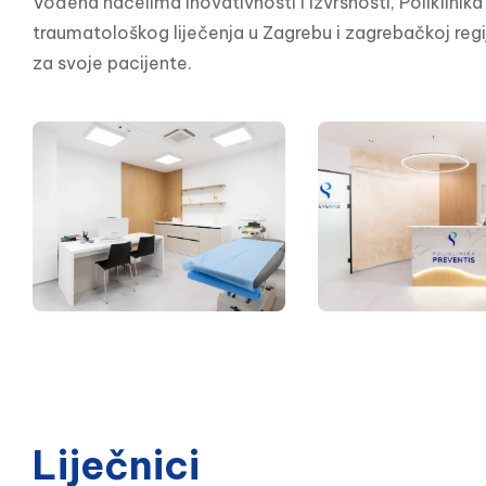
Vođena načelima inovativnosti i izvrsnosti, Poliklinik
traumatološkog liječenja u Zagrebu i zagrebačkoj regiji
za svoje pacijente.
Liječnici