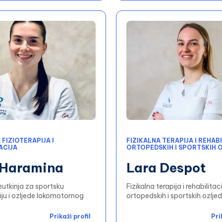
FIZIOTERAPIJA I
FIZIKALNA TERAPIJA I REHAB
ACIJA
ORTOPEDSKIH I SPORTSKIH 
 Haramina
Lara Despot
eutkinja za sportsku
Fizikalna terapija i rehabilitac
ciju i ozljede lokomotornog
ortopedskih i sportskih ozlje
Prikaži profil
Pri