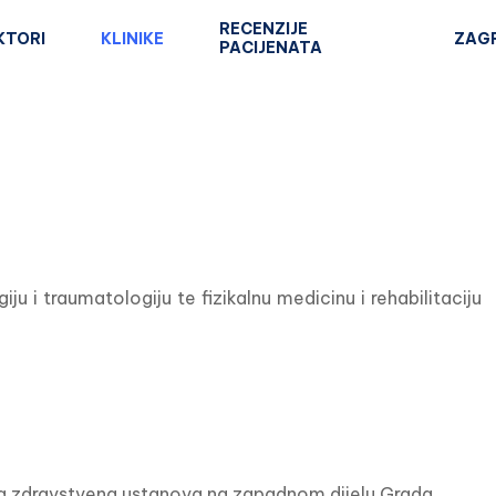
RECENZIJE
KTORI
KLINIKE
ZAG
PACIJENATA
iju i traumatologiju te fizikalnu medicinu i rehabilitaciju
rana zdravstvena ustanova na zapadnom dijelu Grada 