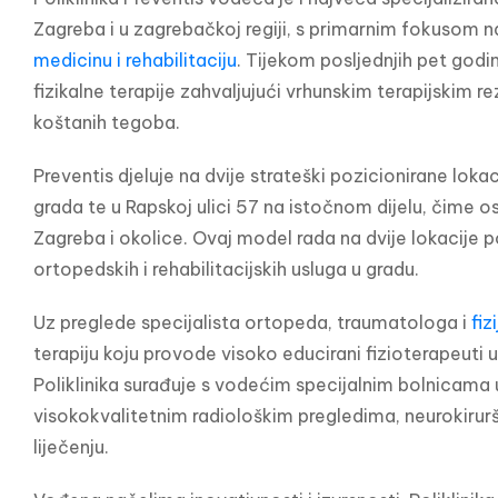
Zagreba i u zagrebačkoj regiji, s primarnim fokusom n
medicinu i rehabilitaciju
. Tijekom posljednjih pet godin
fizikalne terapije zahvaljujući vrhunskim terapijskim r
koštanih tegoba.
Preventis djeluje na dvije strateški pozicionirane lok
grada te u Rapskoj ulici 57 na istočnom dijelu, čime o
Zagreba i okolice. Ovaj model rada na dvije lokacije 
ortopedskih i rehabilitacijskih usluga u gradu.
Uz preglede specijalista ortopeda, traumatologa i 
fiz
terapiju koju provode visoko educirani fizioterapeut
Poliklinika surađuje s vodećim specijalnim bolnicama 
visokokvalitetnim radiološkim pregledima, neurokirur
liječenju.