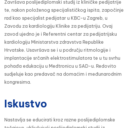
Završava poslijediplomski studij iz kliničke pedijatrije
te, nakon položenog specijalističkog ispita, započinje
rad kao specijalist pedijatar u KBC-u Zagreb, u
Zavodu za kardiologiju Klinike za pedijatriju. Ovaj
zavod ujedno je i Referentni centar za pedijatrijsku
kardiologiju Ministarstva zdravstva Republike
Hrvatske. Usavršava se i u području ritmologije i
implantacije srčanih elektrostimulatora te u tu svrhu
pohađa edukaciju u Medtronicu u SAD-u. Redovito
sudjeluje kao predavač na domaćim i međunarodnim
kongresima.
Iskustvo
Nastavlja se educirati kroz razne poslijediplomske
tečajeve, uključujući poslijediplomski studij iz