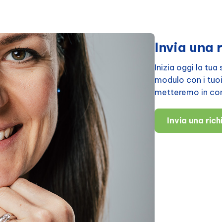
Invia una 
Inizia oggi la tu
modulo con i tuoi d
metteremo in cont
Invia una ric