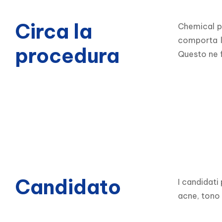
Circa la
Chemical pe
comporta l'
procedura
Questo ne f
Candidato
I candidati
acne, tono 