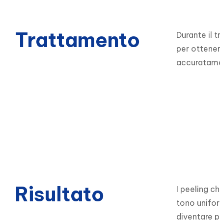
Trattamento
Durante il 
per ottener
accuratame
Risultato
I peeling c
tono uniform
diventare pi