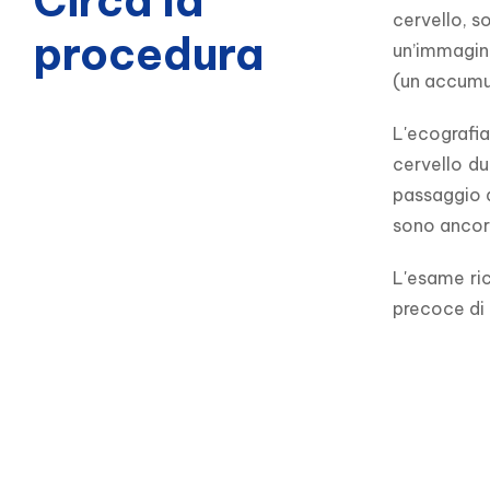
Circa la
cervello, s
procedura
un’immagine
(un accumulo
L'ecografia
cervello du
passaggio d
sono ancor
L'esame ric
precoce di 