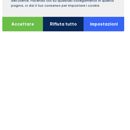
dell'utente. Facendo clic su qualsiasi collegamento in questa
pagina, ci dai il tuo consenso per impostare i cookie.
Accettare
Rifiuta tutto
impostazioni