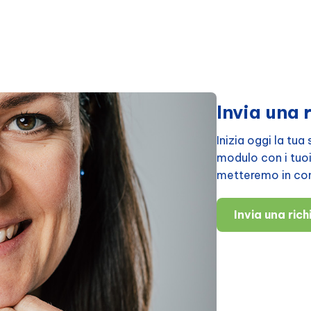
Invia una 
Inizia oggi la tu
modulo con i tuoi d
metteremo in cont
Invia una ric