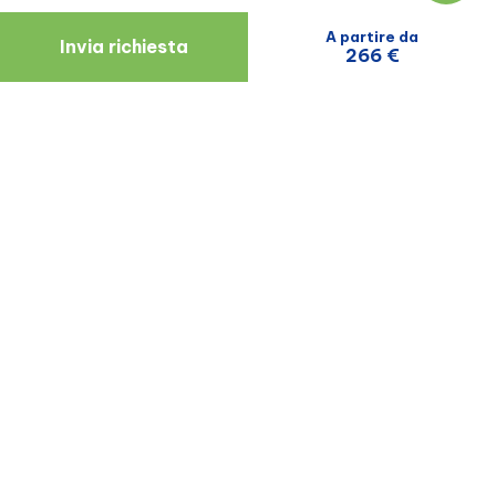
A partire da
Invia richiesta
266 €
Navigare
Risorse
Chi Siamo
Blog
Medici
Recensioni Dei Pazienti
Zagabria
Termini E Condizioni
Informativa Sulla Privacy