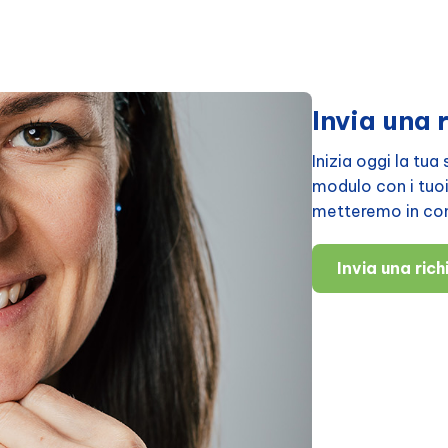
Invia una 
Inizia oggi la tu
modulo con i tuoi d
metteremo in cont
Invia una ric