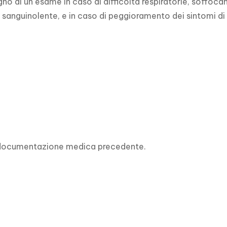
no di un esame in caso di difficoltà respiratorie, soffoca
 sanguinolente, e in caso di peggioramento dei sintomi di
 documentazione medica precedente.