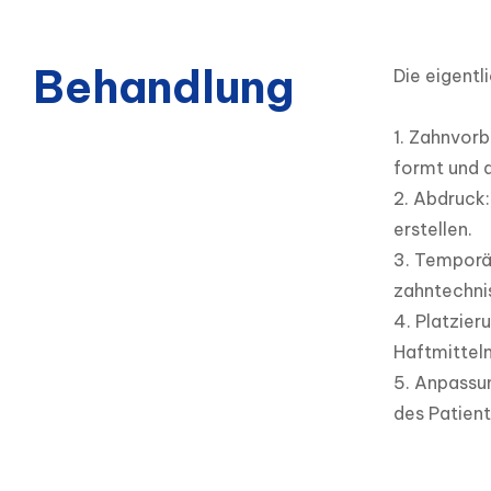
Behandlung
Die eigentl
1. Zahnvorb
formt und a
2. Abdruck:
erstellen.

3. Temporär
zahntechnis
4. Platzier
Haftmitteln
5. Anpassun
des Patient