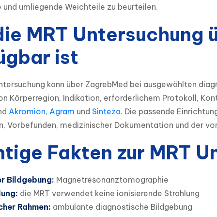
 und umliegende Weichteile zu beurteilen.
ie MRT Untersuchung 
ügbar ist
ntersuchung kann über ZagrebMed bei ausgewählten diagno
n Körperregion, Indikation, erforderlichem Protokoll, Kon
nd 
Akromion
, 
Agram
 und 
Sinteza
. Die passende Einrichtun
 Vorbefunden, medizinischer Dokumentation und der vom
tige Fakten zur MRT U
er Bildgebung:
Magnetresonanztomographie
lung:
die MRT verwendet keine ionisierende Strahlung
cher Rahmen:
ambulante diagnostische Bildgebung