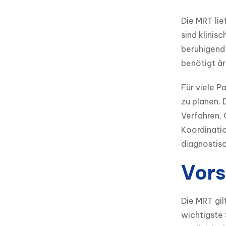
Die MRT lie
sind klinis
beruhigend 
benötigt är
Für viele P
zu planen. 
Verfahren,
Koordinati
diagnostis
Vors
Die MRT gil
wichtigste 