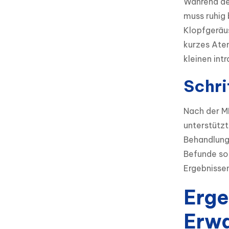
Während der
muss ruhig 
Klopfgeräu
kurzes Atem
kleinen int
Schri
Nach der M
unterstützt
Behandlungs
Befunde so
Ergebnissen
Erge
Erw