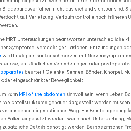
rd häufig eingesetzt, wenn detaillierte Informationen üb
 Bildgebungsverfahren nicht ausreichend sichtbar sind. S
erdacht auf Verletzung, Verlaufskontrolle nach früheren
werden.
ne MRT Untersuchungen beantworten unterschiedliche klin
her Symptome, verdächtiger Läsionen, Entzündungen oder 
e
 wird häufig bei Rückenschmerzen mit Nervensymptomen, 
stenose, entzündlichen Veränderungen oder postoperative
apparates
 beurteilt Gelenke, Sehnen, Bänder, Knorpel, M
 oder eingeschränkter Beweglichkeit.
um kann 
MRI of the abdomen
 sinnvoll sein, wenn Leber, 
e Weichteilstrukturen genauer dargestellt werden müssen
ls verbundenen diagnostischen Weg. Für Brustbildgebung k
en Fällen eingesetzt werden, wenn nach Untersuchung, Ma
zusätzliche Details benötigt werden. Bei spezifischen Fra