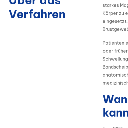
Über das
starkes Mag
Verfahren
Körper zu e
eingesetzt,
Brustgeweb
Patienten e
oder früher
Schwellung
Bandscheib
anatomische
medizinisch
Wann
kan