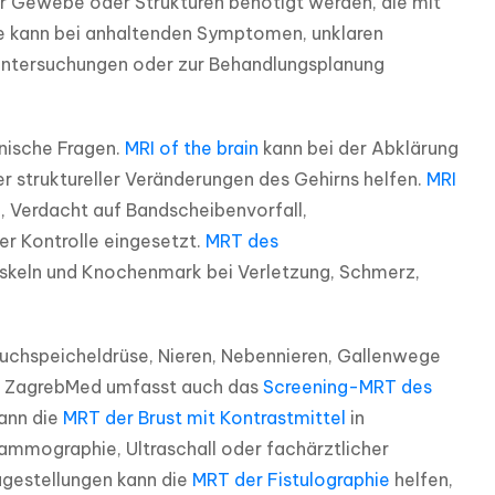
er Gewebe oder Strukturen benötigt werden, die mit 
ie kann bei anhaltenden Symptomen, unklaren 
 Untersuchungen oder zur Behandlungsplanung 
ische Fragen. 
MRI of the brain
 kann bei der Abklärung 
struktureller Veränderungen des Gehirns helfen. 
MRI 
Verdacht auf Bandscheibenvorfall, 
r Kontrolle eingesetzt. 
MRT des 
uskeln und Knochenmark bei Verletzung, Schmerz, 
Bauchspeicheldrüse, Nieren, Nebennieren, Gallenwege 
. ZagrebMed umfasst auch das 
Screening-MRT des 
ann die 
MRT der Brust mit Kontrastmittel
 in 
mmographie, Ultraschall oder fachärztlicher 
gestellungen kann die 
MRT der Fistulographie
 helfen, 