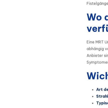
Fistelgänge
Wo d
verf
Eine MRT U
abhängig vo
Anbieter si
Symptomen,
Wich
Art d
Strah
Typis