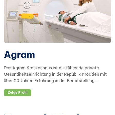
Agram
Das Agram Krankenhaus ist die führende private
Gesundheitseinrichtung in der Republik Kroatien mit
über 20 Jahren Erfahrung in der Bereitstellung
umfassender medizinischer Dienstleistungen. Die
Zeige Profil
Einrichtung basiert auf medizinischer Exzellenz und
ist spezialisiert auf der Früherkennung und
interdisziplinären Behandlungsansätzen.