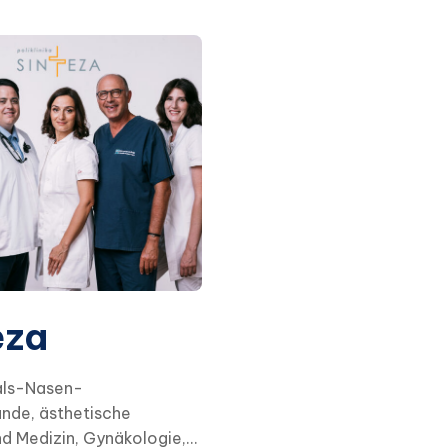
eza
Hals-Nasen-
unde, ästhetische
nd Medizin, Gynäkologie,