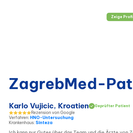
Dermatologi
Venen-und 
Zeige Profi
der Logopä
ZagrebMed-Pat
Karlo Vujicic, Kroatien
Geprüfter Patient
Rezension von Google
Verfahren
:
HNO-Untersuchung
Krankenhaus
:
Sinteza
Ich kann nur Gutes über das Team und die Ärzte von