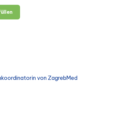
üllen
enkoordinatorin von ZagrebMed