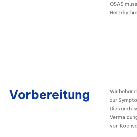
OSAS muss b
Herzrhythm
Vorbereitung
Wir behande
zur Symptom
Dies umfass
Vermeidung
von Kochsa