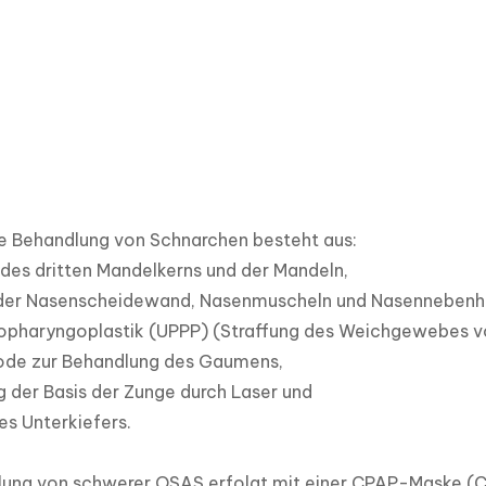
e Behandlung von Schnarchen besteht aus:

des dritten Mandelkerns und der Mandeln,

der Nasenscheidewand, Nasenmuscheln und Nasennebenhö
opharyngoplastik (UPPP) (Straffung des Weichgewebes v
ode zur Behandlung des Gaumens,

 der Basis der Zunge durch Laser und

es Unterkiefers.

lung von schwerer OSAS erfolgt mit einer CPAP-Maske (Con