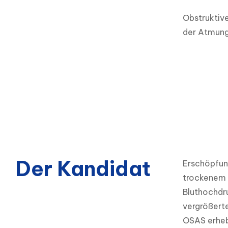
Obstruktiv
der Atmung
Der Kandidat
Erschöpfung
trockenem 
Bluthochdru
vergrößert
OSAS erhebl