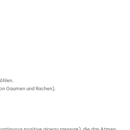
hlen,

on Gaumen und Rachen),

tinuous positive airway pressure), die das Atmen 