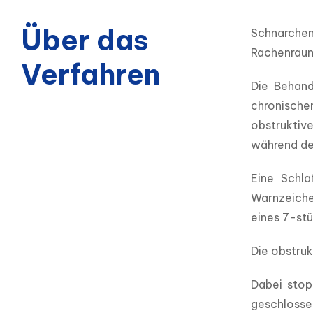
Über das
Schnarche
Rachenraum
Verfahren
Die Behand
chronische
obstruktiv
während de
Eine Schla
Warnzeiche
eines 7-stü
Die obstruk
Dabei stop
geschlossen