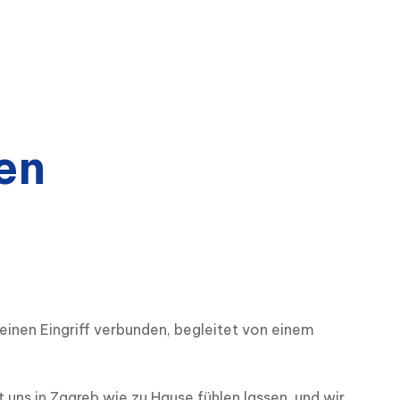
en
nen Eingriff verbunden, begleitet von einem 
 uns in Zagreb wie zu Hause fühlen lassen, und wir 