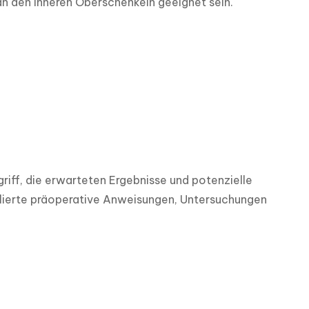
n den inneren Oberschenkeln geeignet sein.
riff, die erwarteten Ergebnisse und potenzielle 
llierte präoperative Anweisungen, Untersuchungen 