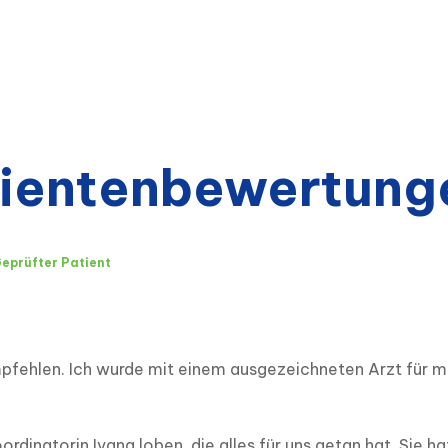
ientenbewertung
eprüfter Patient
ehlen. Ich wurde mit einem ausgezeichneten Arzt für mei
inatorin Ivana loben, die alles für uns getan hat. Sie hat