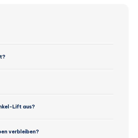
t?
kel-Lift aus?
ben verbleiben?