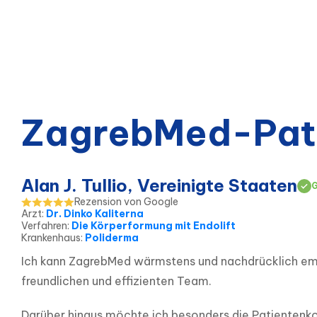
ZagrebMed-Pat
Alan J. Tullio, Vereinigte Staaten
G
Rezension von Google
Arzt
:
Dr. Dinko Kaliterna
Verfahren
:
Die Körperformung mit Endolift
Krankenhaus
:
Poliderma
Ich kann ZagrebMed wärmstens und nachdrücklich empf
freundlichen und effizienten Team.
Darüber hinaus möchte ich besonders die Patientenkoord