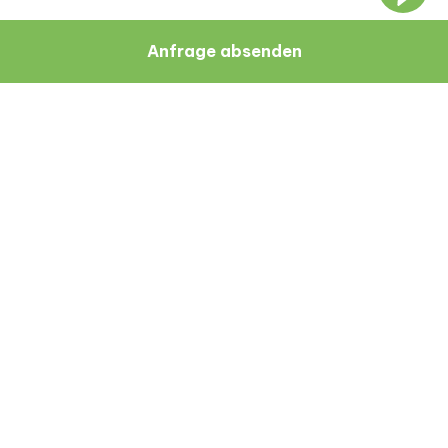
Anfrage absenden
Navigation
Ressourcen
Über Uns
Blog
Ärzte
Patientenbewertungen
Zagreb
Geschäftsbedingungen
Datenschutzbestimmungen