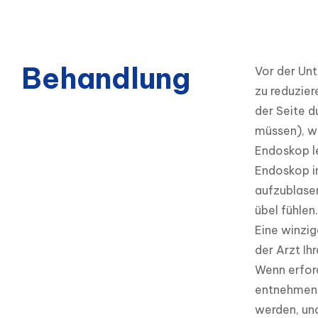
Behandlung
Vor der Unt
zu reduzier
der Seite d
müssen), wi
Endoskop le
Endoskop i
aufzublase
übel fühlen.

Eine winzig
der Arzt Ih
Wenn erford
entnehmen u
werden, und