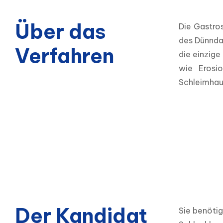
Über das
Die Gastro
des Dünndar
Verfahren
die einzige
wie Erosi
Schleimhaut
Der Kandidat
Sie benöti