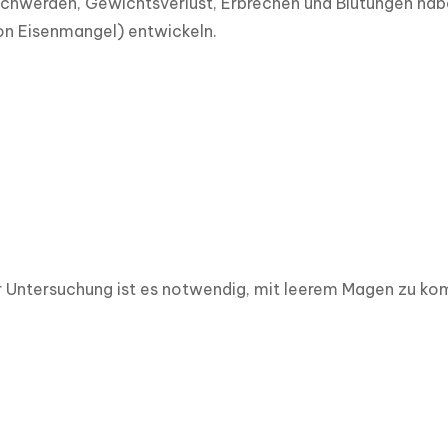
chwerden, Gewichtsverlust, Erbrechen und Blutungen hab
on Eisenmangel) entwickeln.
Untersuchung ist es notwendig, mit leerem Magen zu komme