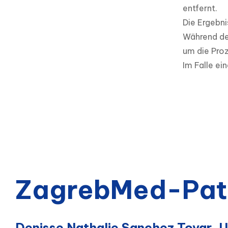
entfernt.

Die Ergebni
Während der
um die Proz
Im Falle ei
ZagrebMed-Pat
Denisse Nathalie Sanchez Tovar, 