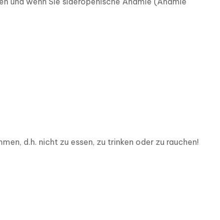
en und wenn Sie sideropenische Anämie (Anämie 
n, d.h. nicht zu essen, zu trinken oder zu rauchen!